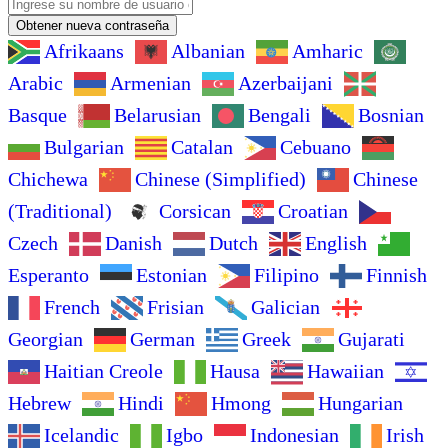
Obtener nueva contraseña
Afrikaans
Albanian
Amharic
Arabic
Armenian
Azerbaijani
Basque
Belarusian
Bengali
Bosnian
Bulgarian
Catalan
Cebuano
Chichewa
Chinese (Simplified)
Chinese
(Traditional)
Corsican
Croatian
Czech
Danish
Dutch
English
Esperanto
Estonian
Filipino
Finnish
French
Frisian
Galician
Georgian
German
Greek
Gujarati
Haitian Creole
Hausa
Hawaiian
Hebrew
Hindi
Hmong
Hungarian
Icelandic
Igbo
Indonesian
Irish