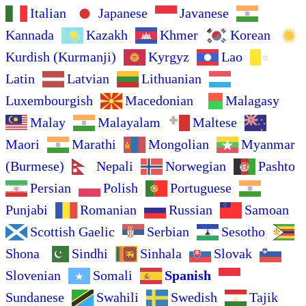
Italian
Japanese
Javanese
Kannada
Kazakh
Khmer
Korean
Kurdish (Kurmanji)
Kyrgyz
Lao
Latin
Latvian
Lithuanian
Luxembourgish
Macedonian
Malagasy
Malay
Malayalam
Maltese
Maori
Marathi
Mongolian
Myanmar
(Burmese)
Nepali
Norwegian
Pashto
Persian
Polish
Portuguese
Punjabi
Romanian
Russian
Samoan
Scottish Gaelic
Serbian
Sesotho
Shona
Sindhi
Sinhala
Slovak
Slovenian
Somali
Spanish
Sundanese
Swahili
Swedish
Tajik