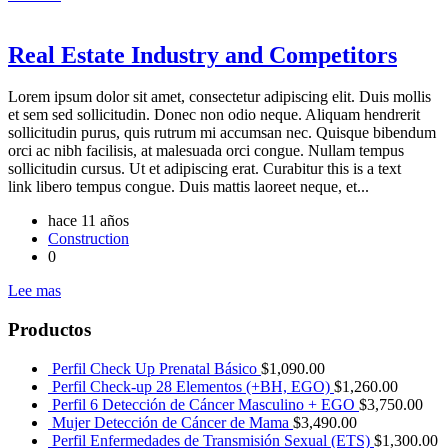
Real Estate Industry and Competitors
Lorem ipsum dolor sit amet, consectetur adipiscing elit. Duis mollis
et sem sed sollicitudin. Donec non odio neque. Aliquam hendrerit
sollicitudin purus, quis rutrum mi accumsan nec. Quisque bibendum
orci ac nibh facilisis, at malesuada orci congue. Nullam tempus
sollicitudin cursus. Ut et adipiscing erat. Curabitur this is a text
link libero tempus congue. Duis mattis laoreet neque, et...
hace 11 años
Construction
0
Lee mas
Productos
Perfil Check Up Prenatal Básico
$
1,090.00
Perfil Check-up 28 Elementos (+BH, EGO)
$
1,260.00
Perfil 6 Detección de Cáncer Masculino + EGO
$
3,750.00
Mujer Detección de Cáncer de Mama
$
3,490.00
Perfil Enfermedades de Transmisión Sexual (ETS)
$
1,300.00